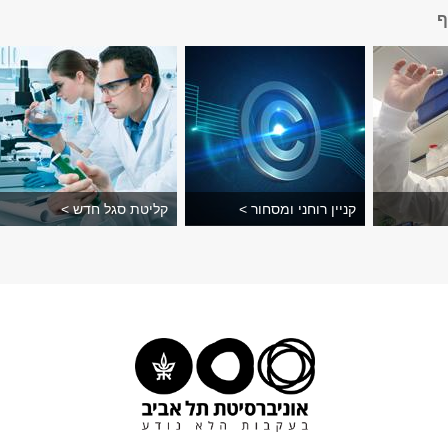
ף
קניין רוחני ומסחור >
קליטת סגל חדש >