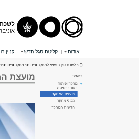
תוכן
תפריט
עליון
ראשי
לשכת 
אוניבר
אודות
קליטת סגל חדש
קניין ר
|
|
הינך נמצא כאן
>
לשכת סגן הנשיא למחקר ופיתוח
>
מחקר ופיתוח
>
מח
מועצת ה
ראשי
מחקר ופיתוח
באוניברסיטה
מועצת המחקר
מכוני מחקר
חדשות המחקר